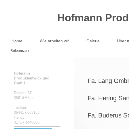
Hofmann Prod
Home
Wie arbeiten wir
Galerie
Über 
Referenzen
Hofmann
Produktentwicklung
Fa. Lang GmbH
GmbH
Ringstr. 67
Fa. Hering Sa
35614 Aßlar
Telefon:
06441 / 669153
Fa. Buderus Sc
Handy :
0171 / 1440886