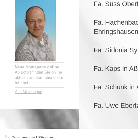
Fa. Süss Oberf
Fa. Hachenba
Ehringshause
Fa. Sidonia S
Neue Homepage online
Fa. Kaps in Aß
Ab sofort finden Sie online
aktuellste Informationen im
Internet.
Fa. Schunk in
Alle Meldungen
Fa. Uwe Ebertz
Druckversion
|
Sitemap