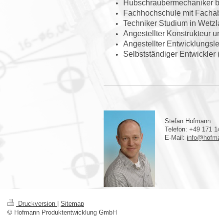
Hubschraubermechaniker be
Fachhochschule mit Fachab
Techniker Studium in Wetzl
Angestellter Konstrukteur u
Angestellter Entwicklungslei
Selbstständiger Entwickle
Stefan Hofmann
Telefon: +49 171 
E-Mail:
info@hofma
Druckversion
|
Sitemap
© Hofmann Produktentwicklung GmbH