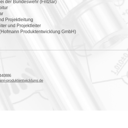
i der Bundeswehr (Fritzlar)
itur
ar
nd Projektleitung
ter und Projektleiter
r (Hofmann Produktentwicklung GmbH)
1440886
nn-produktentwicklung.de